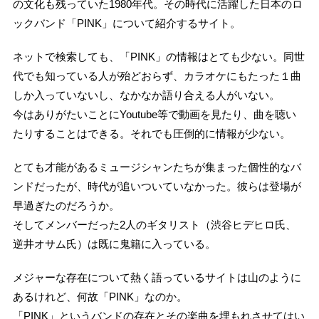
の文化も残っていた1980年代。その時代に活躍した日本のロ
ックバンド「PINK」について紹介するサイト。
ネットで検索しても、「PINK」の情報はとても少ない。同世
代でも知っている人が殆どおらず、カラオケにもたった１曲
しか入っていないし、なかなか語り合える人がいない。
今はありがたいことにYoutube等で動画を見たり、曲を聴い
たりすることはできる。それでも圧倒的に情報が少ない。
とても才能があるミュージシャンたちが集まった個性的なバ
ンドだったが、時代が追いついていなかった。彼らは登場が
早過ぎたのだろうか。
そしてメンバーだった2人のギタリスト（渋谷ヒデヒロ氏、
逆井オサム氏）は既に鬼籍に入っている。
メジャーな存在について熱く語っているサイトは山のように
あるけれど、何故「PINK」なのか。
「PINK」というバンドの存在とその楽曲を埋もれさせてはい