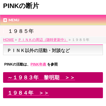
PINKの断片
MENU
１９８５年
HOME
»
ＰＩＮＫの周辺（随時更新中）
»
１９８５年
ＰＩＮＫ以外の活動・対談など
PINKの活動は、
PINK年表
を参照
～１９８３年 黎明期 ＞＞
１９８４年 ＞＞