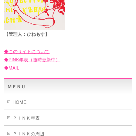
【管理人：ひねもす】
◆このサイトについて
◆PINK年表（随時更新中）
◆MAIL
ＭＥＮＵ
HOME
ＰＩＮＫ年表
ＰＩＮＫの周辺