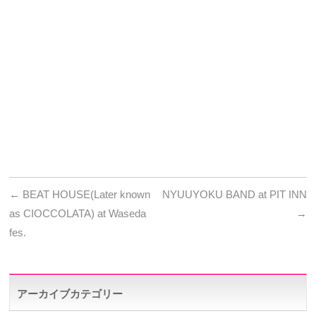
←
BEAT HOUSE(Later known
NYUUYOKU BAND at PIT INN
as CIOCCOLATA) at Waseda
→
fes.
アーカイブカテゴリー