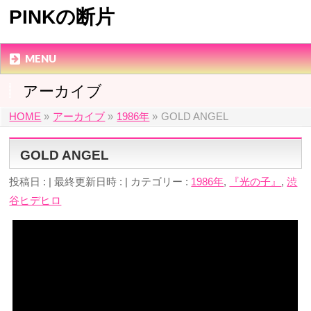
PINKの断片
MENU
アーカイブ
HOME
»
アーカイブ
»
1986年
»
GOLD ANGEL
GOLD ANGEL
投稿日 :
最終更新日時 :
カテゴリー :
1986年
,
『光の子』
,
渋
谷ヒデヒロ