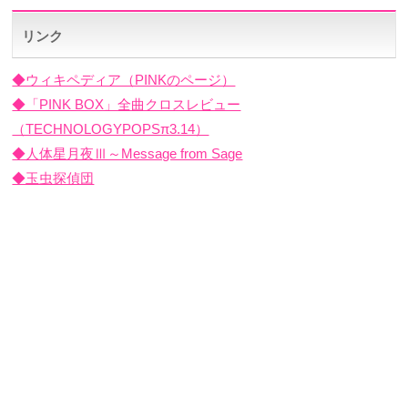
リンク
◆ウィキペディア（PINKのページ）
◆「PINK BOX」全曲クロスレビュー
（TECHNOLOGYPOPSπ3.14）
◆人体星月夜Ⅲ～Message from Sage
◆玉虫探偵団