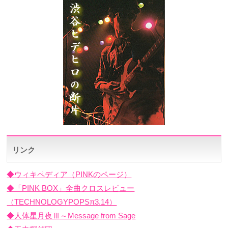
リンク
◆ウィキペディア（PINKのページ）
◆「PINK BOX」全曲クロスレビュー
（TECHNOLOGYPOPSπ3.14）
◆人体星月夜Ⅲ～Message from Sage