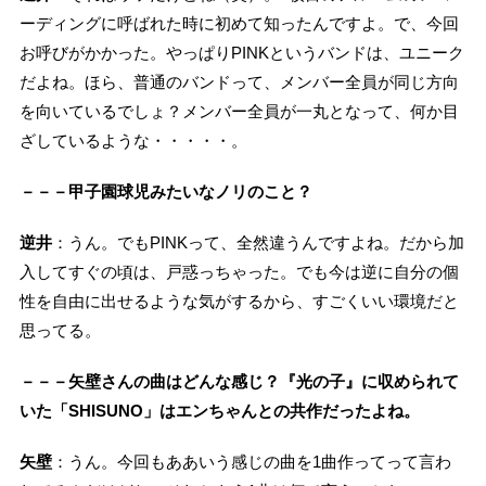
ーディングに呼ばれた時に初めて知ったんですよ。で、今回
お呼びがかかった。やっぱりPINKというバンドは、ユニーク
だよね。ほら、普通のバンドって、メンバー全員が同じ方向
を向いているでしょ？メンバー全員が一丸となって、何か目
ざしているような・・・・・。
－－－甲子園球児みたいなノリのこと？
逆井
：うん。でもPINKって、全然違うんですよね。だから加
入してすぐの頃は、戸惑っちゃった。でも今は逆に自分の個
性を自由に出せるような気がするから、すごくいい環境だと
思ってる。
－－－矢壁さんの曲はどんな感じ？『光の子』に収められて
いた「SHISUNO」はエンちゃんとの共作だったよね。
矢壁
：うん。今回もああいう感じの曲を1曲作ってって言わ