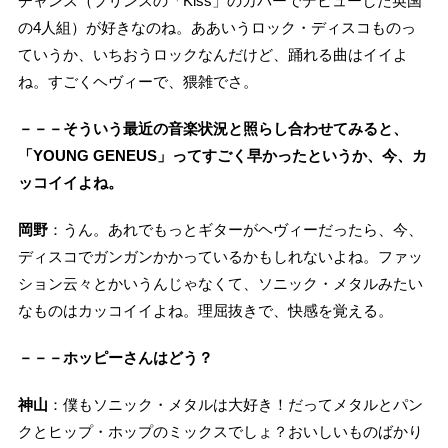
チャンス（プリンスの「Kiss」のカバーでデビューした英国
の4人組）が好きなのね。ああいうロック・ディスコものっ
ていうか、いちおうロックなんだけど、踊れる曲はイイよ
ね。すごくヘヴィーで、猥雑でさ。
－－－そういう最近の音楽状況と照らし合わせてみると、
「YOUNG GENEUS」ってすごく早かったというか、今、カ
ッコイイよね。
岡野
：うん。あれでもっとギターがヘヴィーだったら、今、
ディスコでガンガンかかっているかもしれないよね。ファッ
ション云々とかいうんじゃなくて、ソニック・メタルみたい
なものはカッコイイよね。理屈抜きで、快感を覚える。
－－－ホッピーさんはどう？
神山
：僕もソニック・メタルは大好き！だってメタルとパン
クとヒップ・ホップのミックスでしょ？おいしいものばかり