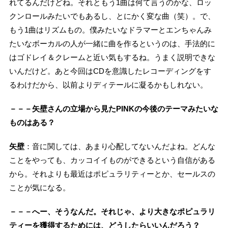
れてるんだけどね。それともう1曲は何て言うのかな、ロッ
クンロールみたいでもあるし、とにかく変な曲（笑）。で、
もう1曲はリズムもの。僕みたいなドラマーとエンちゃんみ
たいなボーカルの人が一緒に曲を作るというのは、手法的に
はゴドレイ＆クレームと近い気もするね。うまく説明できな
いんだけど。あと今回はCDを意識したレコーディングをす
るわけだから、以前よりディテールに凝るかもしれない。
－－－矢壁さんの立場から見たPINKの今後のテーマみたいな
ものはある？
矢壁
：音に関しては、あまり心配してないんだよね。どんな
ことをやっても、カッコイイものができるという自信がある
から。それよりも最近はポピュラリティーとか、セールスの
ことが気になる。
－－－へー、そうなんだ。それじゃ、より大きなポピュラリ
ティーを獲得するためには、どうしたらいいんだろう？