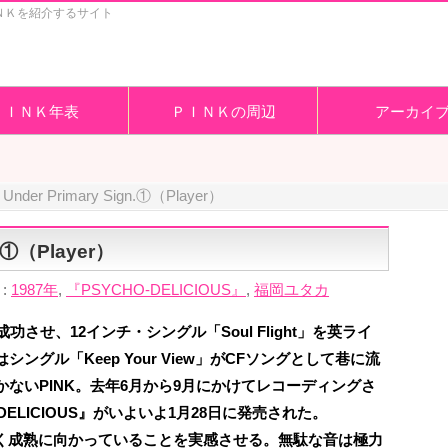
ＮＫを紹介するサイト
ＰＩＮＫ年表
ＰＩＮＫの周辺
アーカイ
 Under Primary Sign.①（Player）
n.①（Player）
:
1987年
,
『PSYCHO-DELICIOUS』
,
福岡ユタカ
させ、12インチ・シングル「Soul Flight」を英ライ
グル「Keep Your View」がCFソングとして巷に流
ないPINK。去年6月から9月にかけてレコーディングさ
DELICIOUS』がいよいよ1月28日に発売された。
深く成熟に向かっていることを実感させる。無駄な音は極力