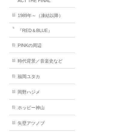
ACT THE FINAL
1989年～（凍結以降）
『RED＆BLUE』
PINKの周辺
時代背景／音楽史など
福岡ユタカ
岡野ハジメ
ホッピー神山
矢壁アツノブ