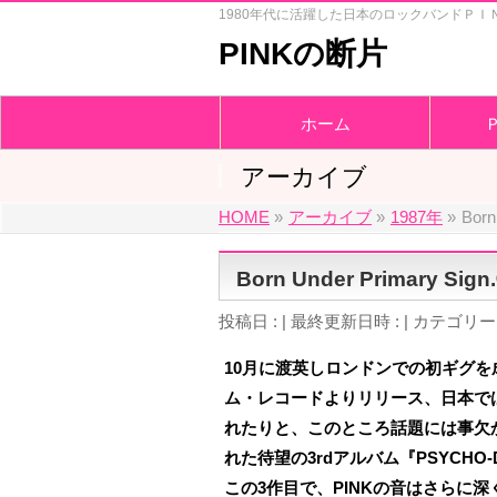
1980年代に活躍した日本のロックバンドＰＩ
PINKの断片
ホーム
アーカイブ
HOME
»
アーカイブ
»
1987年
»
Born
Born Under Primary Sig
投稿日 :
最終更新日時 :
カテゴリー 
10月に渡英しロンドンでの初ギグを成功
ム・レコードよりリリース、日本ではシン
れたりと、このところ話題には事欠か
れた待望の3rdアルバム『PSYCHO-
この3作目で、PINKの音はさらに