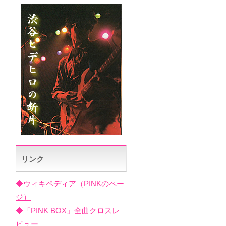
リンク
◆ウィキペディア（PINKのペー
ジ）
◆「PINK BOX」全曲クロスレ
ビュー