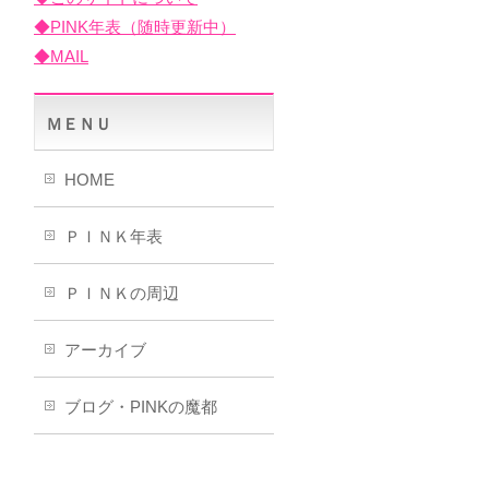
◆PINK年表（随時更新中）
◆MAIL
ＭＥＮＵ
HOME
ＰＩＮＫ年表
ＰＩＮＫの周辺
アーカイブ
ブログ・PINKの魔都