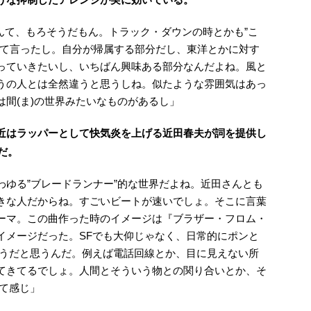
」なんて、もろそうだもん。トラック・ダウンの時とかも”こ
って言ったし。自分が帰属する部分だし、東洋とかに対す
っていきたいし、いちばん興味ある部分なんだよね。風と
うの人とは全然違うと思うしね。似たような雰囲気はあっ
間(ま)の世界みたいなものがあるし」
近はラッパーとして快気炎を上げる近田春夫が詞を提供し
)だ。
わゆる”ブレードランナー”的な世界だよね。近田さんとも
きな人だからね。すごいビートが速いでしょ。そこに言葉
ーマ。この曲作った時のイメージは『ブラザー・フロム・
イメージだった。SFでも大仰じゃなく、日常的にポンと
そうだと思うんだ。例えば電話回線とか、目に見えない所
てきてるでしょ。人間とそういう物との関り合いとか、そ
って感じ」