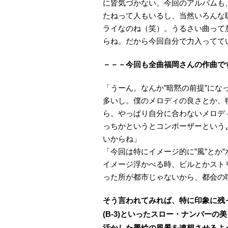
に皆気づかない。今回のアルバムも
たねって人もいるし、当然いろんな
ライなのね（笑）。うるさい曲って
らね。だから今回自分で力入ってて
－－－今回も全曲福岡さんの作曲で
「うーん。なんか”暗黙の前提”に
多いし。僕のメロディの良さとか、
ら。やっぱり自分に合わないメロデ
っちかというとコンポーザーという
いからね」
「今回は特にイメージ的に”風”とか
イメージ浮かべる時、ビルとかスト
った所が都市じゃないから、都会の
そう言われてみれば、特に印象に残ったのは「Sh
(B-3)といったスロー・ナンバーの
活かした墨絵の風景を連想させるよ