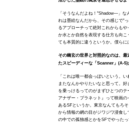
「そうなんだよね！”Shadow—
れは墨絵なんだから、その感じで”
るアプローチって絶対これからもや
か水とか自然を表現する仕方も向こ
ても本質的に違うというか。僕らには
その幽玄の世界と対照的なのは、最
たスピーディーな「Scanner」(A-5
「これは唯一都会っぽいという。い
またなんかやりたいなと思って。好
を乗っけるってのがまずひとつのテ
アナザー・プラネット』って映画の
あるSFというか。東京なんてもろ
から情報の網の目がジワジワ浸食し
の中での孤独感とかをSFでやった