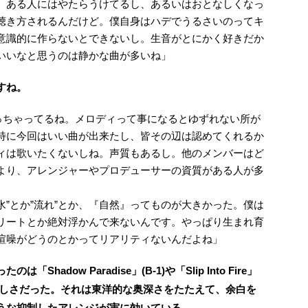
、ある人にはやたらうけてるし、あるいはおとなしくなっ
聴き方されるんだけど。僕自身はハデでうるさいのってキ
意識的に作らないとできないし。生音がとにかく好きだか
いいなと思うのは静かな曲が多いね」
すね。
なっちゃってるね。メロディって事になるとゆずれない所が
特に今回はいい曲が出来たし、皆その辺は認めてくれるか
ィは歌いたくないしね。声質もあるし。他のメンバーはど
より、アレンジャーやプロデューサーの資質がある人が多
”水”とか”流れ”とか、『自然』ってものが大きかった。僕は
リートとか絶対浮かんで来ないんです。やっぱり生まれ育
喧噪がどうのとかってリアリティないんだよね」
adow Paradise」(B-1)や「Slip Into Fire」
美しさだった
。それは東洋的な奥深さをたたえて、余白を
うな抑制したアレンジが実に効いている。