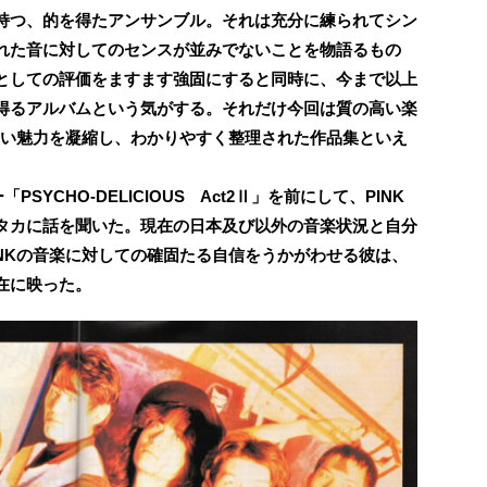
持つ、的を得たアンサンブル。それは充分に練られてシン
れた音に対してのセンスが並みでないことを物語るもの
としての評価をますます強固にすると同時に、今まで以上
得るアルバムという気がする。それだけ今回は質の高い楽
広い魅力を凝縮し、わかりやすく整理された作品集といえ
SYCHO-DELICIOUS Act2Ⅱ」を前にして、PINK
タカに話を聞いた。現在の日本及び以外の音楽状況と自分
NKの音楽に対しての確固たる自信をうかがわせる彼は、
在に映った。