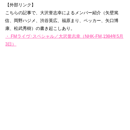
【外部リンク】
こちらの記事で、大沢誉志幸によるメンバー紹介（矢壁篤
信、岡野ハジメ、渋谷英広、福原まり、ペッカー、矢口博
康、松武秀樹）の書き起こしあり。
・ FMライヴ･スペシャル／大沢誉志幸（NHK-FM,1984年5月
3日）