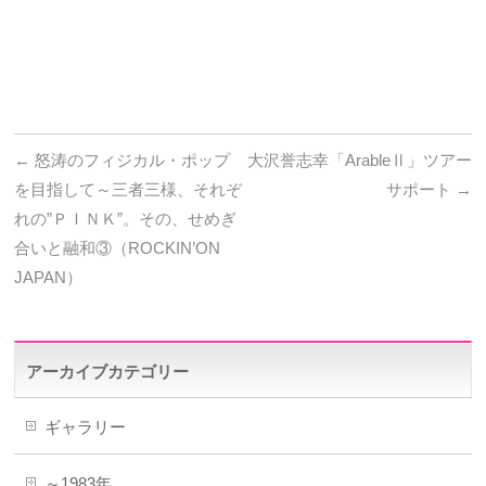
←
怒涛のフィジカル・ポップ
大沢誉志幸「ArableⅡ」ツアー
を目指して～三者三様、それぞ
サポート
→
れの”ＰＩＮＫ”。その、せめぎ
合いと融和③（ROCKIN’ON
JAPAN）
アーカイブカテゴリー
ギャラリー
～1983年